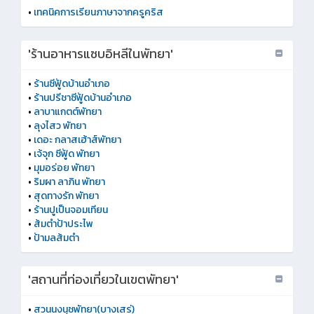
•
เทคนิคการเรียนภาษาจากครูคริส
'ร้านอาหารแซบอิหลีในพัทยา'
•
ร้านซีฟู้ดบ้านอำเภอ
•
ร้านปรีชาซีฟู้ดบ้านอำเภอ
•
ลาบาแกตต์พัทยา
•
ลุงไสว พัทยา
•
เดอะ กลาสเฮ้าส์พัทยา
•
เจ้จุก ซีฟู้ด พัทยา
•
มุมอร่อย พัทยา
•
ริมผา ลาภิน พัทยา
•
สุดทางรัก พัทยา
•
ร้านปูเป็นจอมเทียน
•
ส้มตำป้าประไพ
•
ป้ามลส้มตำ
'สถานที่ท่องเที่ยวในเขตพัทยา'
•
สวนนงนุชพัทยา(บางเสร่)