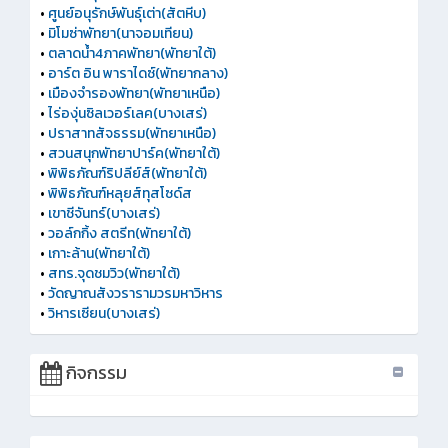
•
ศูนย์อนุรักษ์พันธุ์เต่า(สัตหีบ)
•
มิโมซ่าพัทยา(นาจอมเทียน)
•
ตลาดน้ำ4ภาคพัทยา(พัทยาใต้)
•
อาร์ต อิน พาราไดซ์(พัทยากลาง)
•
เมืองจำรองพัทยา(พัทยาเหนือ)
•
ไร่องุ่นซิลเวอร์เลค(บางเสร่)
•
ปราสาทสัจธรรม(พัทยาเหนือ)
•
สวนสนุกพัทยาปาร์ค(พัทยาใต้)
•
พิพิธภัณฑ์ริปลีย์ส์(พัทยาใต้)
•
พิพิธภัณฑ์หลุยส์ทุสโซด์ส
•
เขาชีจันทร์(บางเสร่)
•
วอล์กกิ้ง สตรีท(พัทยาใต้)
•
เกาะล้าน(พัทยาใต้)
•
สทร.จุดชมวิว(พัทยาใต้)
•
วัดญาณสังวรารามวรมหาวิหาร
•
วิหารเซียน(บางเสร่)
กิจกรรม