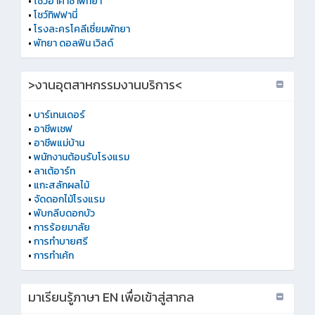
•
โชว์อาคาซ่าพัทยา
•
โชว์ทิฟฟานี่
•
โรงละครโคลีเซี่ยมพัทยา
•
พัทยา ดอลฟิน เวิลด์
>งานอุตสาหกรรมงานบริการ<
•
บาร์เทนเดอร์
•
อาชีพเชฟ
•
อาชีพแม่บ้าน
•
พนักงานต้อนรับโรงแรม
•
ลาเต้อาร์ท
•
แกะสลักผลไม้
•
จัดดอกไม้โรงแรม
•
พับกลีบดอกบัว
•
การร้อยมาลัย
•
การทำบายศรี
•
การทําเค้ก
มาเรียนรู้ภาษา EN เพื่อเข้าสู่สากล